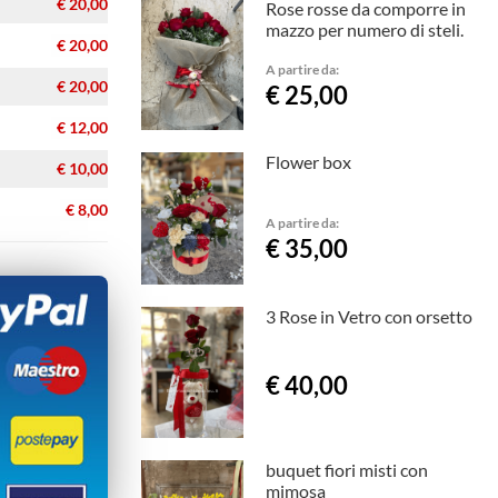
€ 20,00
Rose rosse da comporre in
mazzo per numero di steli.
€ 20,00
A partire da:
€ 20,00
€ 25,00
€ 12,00
Flower box
€ 10,00
€ 8,00
A partire da:
€ 35,00
3 Rose in Vetro con orsetto
€ 40,00
buquet fiori misti con
mimosa