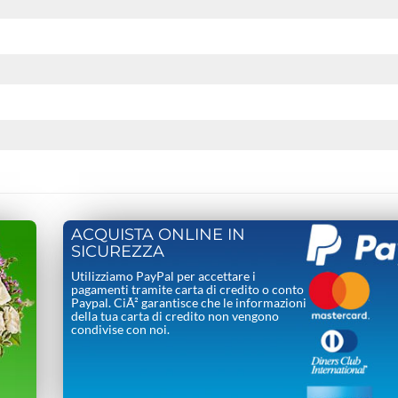
ACQUISTA ONLINE IN
SICUREZZA
Utilizziamo PayPal per accettare i
pagamenti tramite carta di credito o conto
Paypal. CiÃ² garantisce che le informazioni
della tua carta di credito non vengono
condivise con noi.