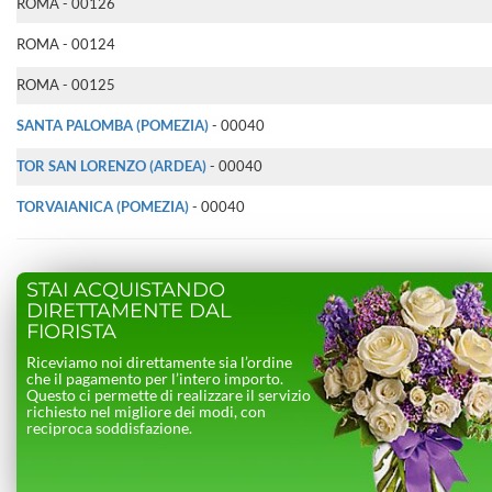
ROMA - 00126
ROMA - 00124
ROMA - 00125
SANTA PALOMBA (POMEZIA)
- 00040
TOR SAN LORENZO (ARDEA)
- 00040
TORVAIANICA (POMEZIA)
- 00040
STAI ACQUISTANDO
DIRETTAMENTE DAL
FIORISTA
Riceviamo noi direttamente sia l’ordine
che il pagamento per l’intero importo.
Questo ci permette di realizzare il servizio
richiesto nel migliore dei modi, con
reciproca soddisfazione.