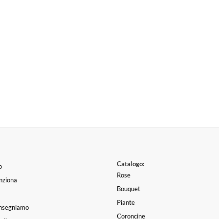
Catalogo:
o
Rose
nziona
Bouquet
Piante
nsegniamo
Coroncine