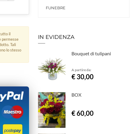
FUNEBRE
utto il
IN EVIDENZA
ue permesse
dotto. Tali
eno lo stesso
Bouquet di tulipani
A partire da:
€ 30,00
BOX
€ 60,00