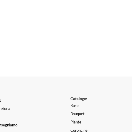
Catalogo:
o
Rose
nziona
Bouquet
Piante
nsegniamo
Coroncine