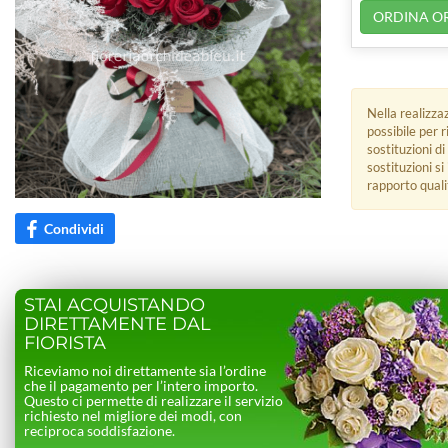
ORDINA O
Nella realizza
possibile per 
sostituzioni di
sostituzioni s
rapporto quali
Condividi
STAI ACQUISTANDO
DIRETTAMENTE DAL
FIORISTA
Riceviamo noi direttamente sia l’ordine
che il pagamento per l’intero importo.
Questo ci permette di realizzare il servizio
richiesto nel migliore dei modi, con
reciproca soddisfazione.