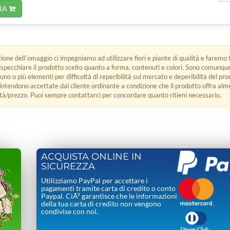
RA
zione dell´omaggio ci impegniamo ad utilizzare fiori e piante di qualità e faremo t
rispecchiare il prodotto scelto quanto a forma, contenuti e colori. Sono comunq
 uno o più elementi per difficoltà di reperibilità sul mercato e deperibilità del pro
i intendono accettate dal cliente ordinante a condizione che il prodotto offra alm
tà/prezzo. Puoi sempre contattarci per concordare quanto ritieni necessario.
ACQUISTA ONLINE IN
SICUREZZA
Utilizziamo PayPal per accettare i
pagamenti tramite carta di credito o conto
Paypal. CiÃ² garantisce che le informazioni
della tua carta di credito non vengono
condivise con noi.