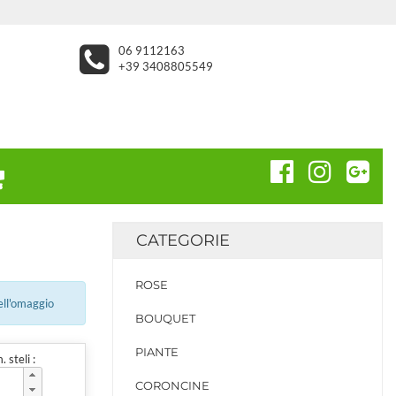
06 9112163
+39 3408805549
CATEGORIE
ROSE
ell'omaggio
BOUQUET
PIANTE
 steli :
CORONCINE