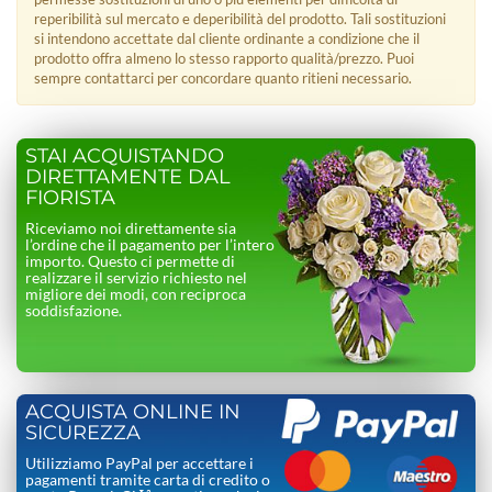
reperibilità sul mercato e deperibilità del prodotto. Tali sostituzioni
si intendono accettate dal cliente ordinante a condizione che il
prodotto offra almeno lo stesso rapporto qualità/prezzo. Puoi
sempre contattarci per concordare quanto ritieni necessario.
STAI ACQUISTANDO
DIRETTAMENTE DAL
FIORISTA
Riceviamo noi direttamente sia
l’ordine che il pagamento per l’intero
importo. Questo ci permette di
realizzare il servizio richiesto nel
migliore dei modi, con reciproca
soddisfazione.
ACQUISTA ONLINE IN
SICUREZZA
Utilizziamo PayPal per accettare i
pagamenti tramite carta di credito o